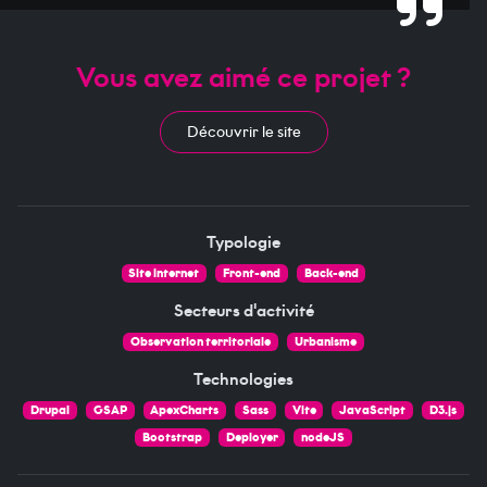
Vous avez aimé ce projet ?
Découvrir le site
Typologie
Site internet
Front-end
Back-end
Secteurs d'activité
Observation territoriale
Urbanisme
Technologies
Drupal
GSAP
ApexCharts
Sass
Vite
JavaScript
D3.js
Bootstrap
Deployer
nodeJS