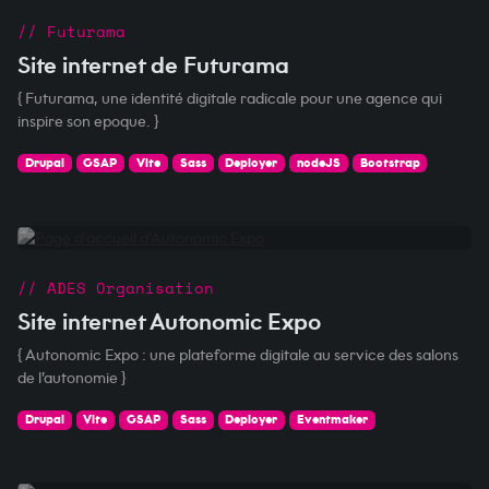
// Futurama
Site internet de Futurama
{ Futurama, une identité digitale radicale pour une agence qui
inspire son epoque. }
Drupal
GSAP
Vite
Sass
Deployer
nodeJS
Bootstrap
// ADES Organisation
Site internet Autonomic Expo
{ Autonomic Expo : une plateforme digitale au service des salons
de l’autonomie }
Drupal
Vite
GSAP
Sass
Deployer
Eventmaker