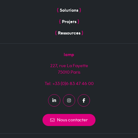
Main navigation
Solutions
Projets
Ressources
lamp
227, rue La Fayette
75010
Paris
Tel:
+33 (0)6 83 47 46 00
LinkedIn
Instagram
Facebook
Nous contacter