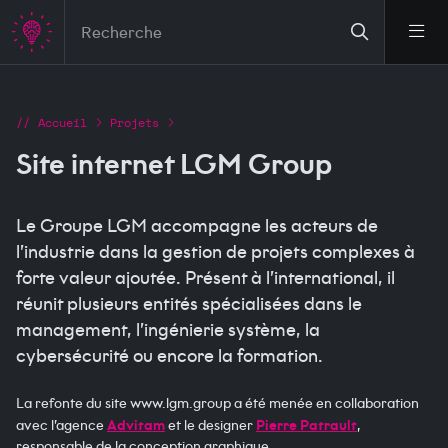
Aller au contenu principal
Ouvr
Fil d'Ariane
Accueil
Projets
Site internet LGM Group
Le Groupe LGM accompagne les acteurs de
l’industrie dans la gestion de projets complexes à
forte valeur ajoutée. Présent à l’international, il
réunit plusieurs entités spécialisées dans le
management, l’ingénierie système, la
cybersécurité ou encore la formation.
La refonte du site www.lgm.group a été menée en collaboration
avec l’agence
Advitam
et le designer
Pierre Patrault
,
responsable de la conception graphique.