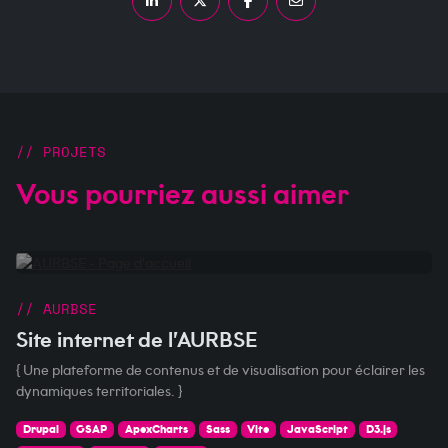
Partager sur LinkedIn
Partager sur X
Partager sur Facebook
Partager par courriel
PROJETS
Vous pourriez aussi aimer
// AURBSE
Site internet de l’AURBSE
{ Une plateforme de contenus et de visualisation pour éclairer les
dynamiques territoriales. }
Drupal
GSAP
ApexCharts
Sass
Vite
JavaScript
D3.js