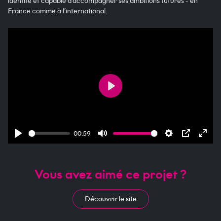
identité et capable d’accompagner ses ambitions futures - en
France comme à l’international.
Démarrer
00:59
Démarrer
Désactiver
Paramètres
PIP
Passe
le
en
son
mode
Vous avez aimé ce projet ?
plein
écra
Découvrir le site