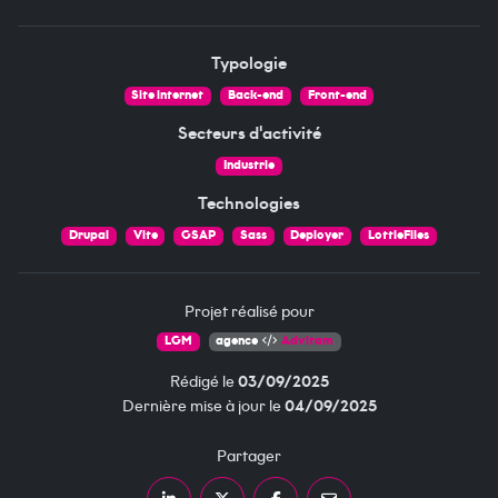
Typologie
Site internet
Back-end
Front-end
Secteurs d'activité
Industrie
Technologies
Drupal
Vite
GSAP
Sass
Deployer
LottieFiles
Projet réalisé pour
LGM
agence
Advitam
Rédigé le
03/09/2025
Dernière mise à jour le
04/09/2025
Partager