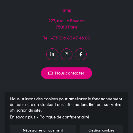
lamp
227, rue La Fayette
75010
Paris
Tel:
+33 (0)6 83 47 46 00
LinkedIn
Instagram
Facebook
Nous contacter
Studio de développement web dédié à transformer vos
Nous utilisons des cookies pour améliorer le fonctionnement
ambitions digitales en réalités concrètes.
de notre site en stockant des informations limitées sur votre
utilisation du site.
Menu du pied de page
Mentions
En savoir plus
Politique de confidentialité
CGV
Confidentialité
Nécessaires uniquement
Gestion cookies