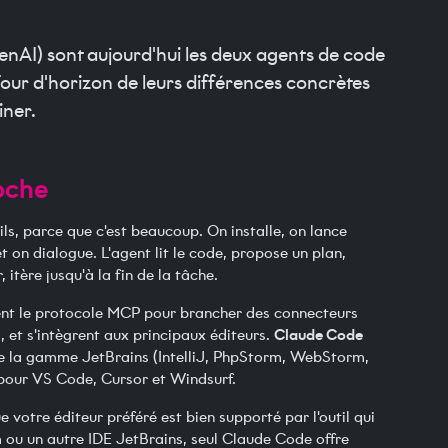
nAI) sont aujourd'hui les deux agents de code
Tour d'horizon de leurs différences concrètes
iner.
oche
s, parce que c'est beaucoup. On installe, on lance
t on dialogue. L'agent lit le code, propose un plan,
itère jusqu'à la fin de la tâche.
ent le protocole MCP pour brancher des connecteurs
Claude Code
, et s'intègrent aux principaux éditeurs.
te la gamme JetBrains (IntelliJ, PhpStorm, WebStorm,
pour VS Code, Cursor et Windsurf.
e votre éditeur préféré est bien supporté par l'outil qui
m ou un autre IDE JetBrains, seul Claude Code offre