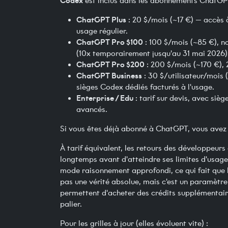
Codex
est inclus dans les abonnements ChatGP
ChatGPT Plus
: 20 $/mois (~17 €) — accès 
usage régulier.
ChatGPT Pro $100
: 100 $/mois (~85 €), no
(10x temporairement jusqu'au 31 mai 2026)
ChatGPT Pro $200
: 200 $/mois (~170 €), 2
ChatGPT Business
: 30 $/utilisateur/mois (
sièges Codex dédiés facturés à l'usage.
Enterprise / Edu
: tarif sur devis, avec siè
avancés.
Si vous êtes déjà abonné à ChatGPT, vous avez
À tarif équivalent, les retours des développeurs
longtemps avant d'atteindre ses limites d'usag
mode raisonnement approfondi, ce qui fait que l
pas une vérité absolue, mais c'est un paramètre
permettent d'acheter des crédits supplémentai
palier.
Pour les grilles à jour (elles évoluent vite) :