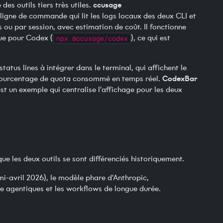
ccusage
es outils tiers très utiles.
n ligne de commande qui lit les logs locaux des deux CLI et
s ou par session, avec estimation de coût. Il fonctionne
ue pour Codex (
npx @ccusage/codex
), ce qui est
status lines à intégrer dans le terminal, qui affichent le
CodexBar
e pourcentage de quota consommé en temps réel.
est un exemple qui centralise l'affichage pour les deux
que les deux outils se sont différenciés historiquement.
mi-avril 2026), le modèle phare d'Anthropic,
e agentiques et les workflows de longue durée.