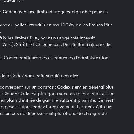
T payants :
à Codex avec une limite d'usage confortable pour un
uveau palier introduit en avril 2026, 5x les limites Plus
.
0x les limites Plus, pour un usage très intensif.
~25 €), 25 $ (~21 €) en annuel. Possibilité d'ajouter des
ges Codex configurables et contrôles d'administration
 déjà Codex sans coût supplémentaire.
 convergent sur un constat : Codex tient en général plus
e. Claude Code est plus gourmand en tokens, surtout en
es plans d'entrée de gamme saturent plus vite. Ce n'est
 à peser si vous codez intensivement. Les deux éditeurs
res en cas de dépassement plutôt que de changer de