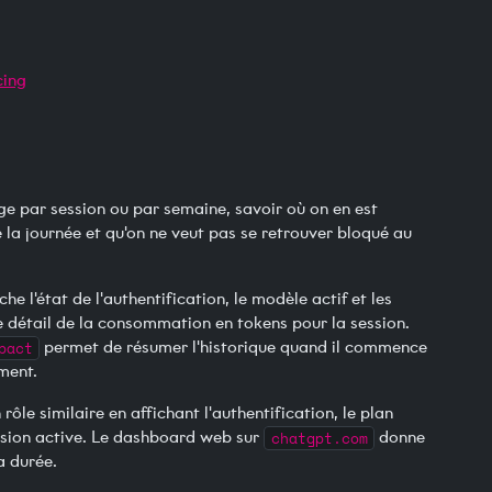
cing
age par session ou par semaine, savoir où on en est
 la journée et qu'on ne veut pas se retrouver bloqué au
che l'état de l'authentification, le modèle actif et les
 détail de la consommation en tokens pour la session.
pact
permet de résumer l'historique quand il commence
ment.
rôle similaire en affichant l'authentification, le plan
ession active. Le dashboard web sur
chatgpt.com
donne
a durée.