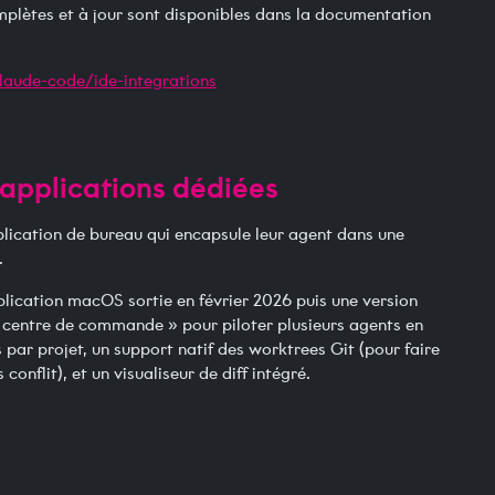
omplètes et à jour sont disponibles dans la documentation
aude-code/ide-integrations
 applications dédiées
plication de bureau qui encapsule leur agent dans une
.
plication macOS sortie en février 2026 puis une version
centre de commande » pour piloter plusieurs agents en
par projet, un support natif des worktrees Git (pour faire
onflit), et un visualiseur de diff intégré.