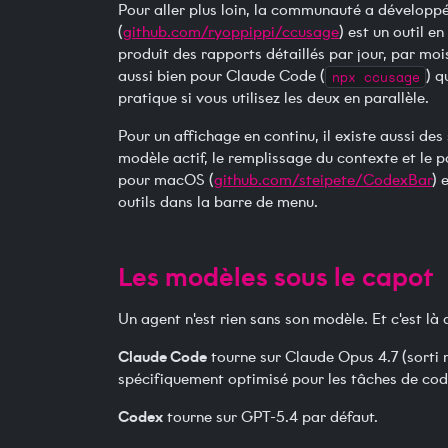
Pour aller plus loin, la communauté a développé d
(
github.com/ryoppippi/ccusage
) est un outil e
produit des rapports détaillés par jour, par moi
aussi bien pour Claude Code (
npx ccusage
) q
pratique si vous utilisez les deux en parallèle.
Pour un affichage en continu, il existe aussi des 
modèle actif, le remplissage du contexte et l
pour macOS (
github.com/steipete/CodexBar
) 
outils dans la barre de menu.
Les modèles sous le capot
Un agent n'est rien sans son modèle. Et c'est là 
Claude Code
tourne sur Claude Opus 4.7 (sorti 
spécifiquement optimisé pour les tâches de cod
Codex
tourne sur GPT-5.4 par défaut.