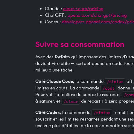
Claude :
claude.com/pricing
ChatGPT :
openai.com/chatgpt/pricing
Codex :
developers.openai.com/codex/pri
Suivre sa consommation
Avec des forfaits qui imposent des limites d'us
devient vite utile — surtout quand on code toute
milieu d'une tâche.
Côté Claude Code
, la commande
/status
affi
limites en cours. La commande
/cost
donne le
Pour voir la fenêtre de contexte restante,
/com
à saturer, et
/clear
de repartir à zéro propre
Côté Codex
, la commande
/status
remplit un 
souscrit et les limites restantes pendant une s
une vue plus détaillée de la consommation sur l