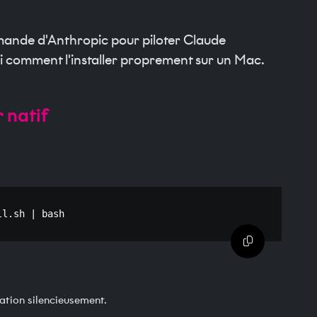
mmande d'Anthropic pour piloter Claude
ci comment l'installer proprement sur un Mac.
r natif
ll.sh | 
bash
Copier dans 
lation silencieusement.