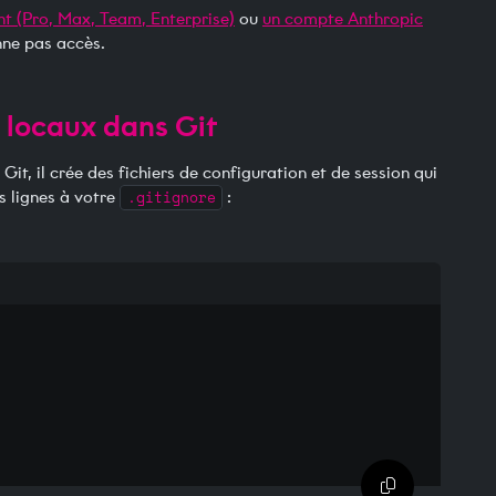
t (Pro, Max, Team, Enterprise)
ou
un compte Anthropic
nne pas accès.
s locaux dans Git
t, il crée des fichiers de configuration et de session qui
s lignes à votre
.gitignore
:
Copier dans 