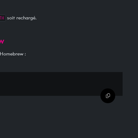
TH
soit rechargé.
ew
c Homebrew :
Copier dans 