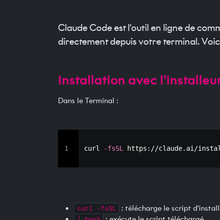
Claude Code est l'outil en ligne de co
directement depuis votre terminal. Voi
Installation avec l'installeu
Dans le Terminal :
1
curl
-fsSL
 https://claude.ai/insta
curl -fsSL
: télécharge le script d'instal
| bash
: exécute le script téléchargé.