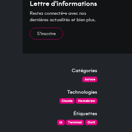
Lettre d'informations
Restez connecté•e avec nos
dernières actualités et bien plus.
S'inscrire
Catégories
Astuce
Technologies
le presse-papier
Claude
Homebrew
Étiquettes
IA
Terminal
Outil